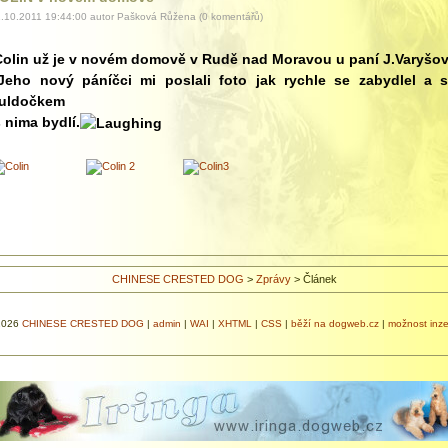
.10.2011 19:44:00 autor Pašková Růžena (0 komentářů)
Colin už je v novém domově v Rudě nad Moravou u paní J.Varyšov
eho nový páníčci mi poslali foto jak rychle se zabydlel a s
uldočkem
 nima bydlí.
CHINESE CRESTED DOG
>
Zprávy
>
Článek
2026
CHINESE CRESTED DOG
|
admin
|
WAI
|
XHTML
|
CSS
|
běží na dogweb.cz
|
možnost inze