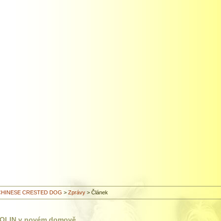
CHINESE CRESTED DOG
>
Zprávy
>
Článek
OLIN v novém domově