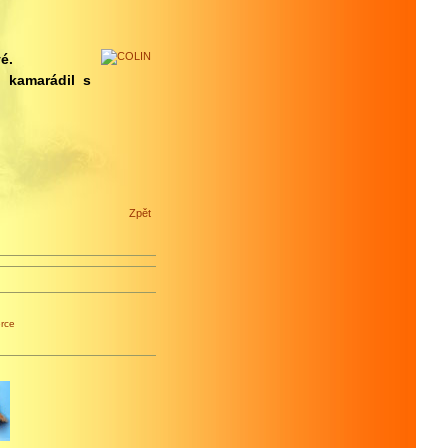
é.
 kamarádil s
Zpět
rce