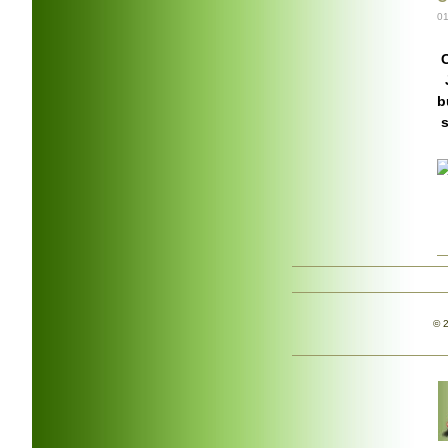
01
J
b
s
© 