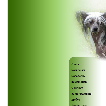
O nás
Naši pejsci
Naše fenky
In Memoriam
Odchovy
Junior Handling
Zprávy
Archív zpráv