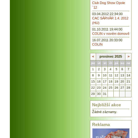
Club Dog Show Opole
´12
03.04.2012 22:34:00
CAC SÁRVÁR 1.4. 2012
(HU)
01.10.2011 19:44:00
COLIN v novém domově
16.07.2011 20:33:00
COLIN
<
prosinec 2025
>
po
út
st
čt
pá
so
ne
1
2
3
4
5
6
7
8
9
10
11
12
13
14
15
16
17
18
19
20
21
22
23
24
25
26
27
28
29
30
31
Nejbližší akce
Žádné záznamy.
Reklama