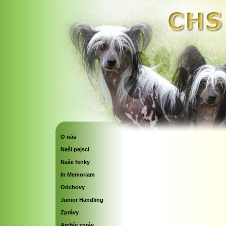
O nás
Naši pejsci
Naše fenky
In Memoriam
Odchovy
Junior Handling
Zprávy
Archív zpráv