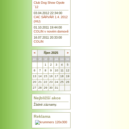
Club Dog Show Opole
´12
03.04.2012 22:34:00
CAC SÁRVÁR 1.4. 2012
(HU)
01.10.2011 19:44:00
COLIN v novém domově
16.07.2011 20:33:00
COLIN
<
říjen 2025
>
po
út
st
čt
pá
so
ne
1
2
3
4
5
6
7
8
9
10
11
12
13
14
15
16
17
18
19
20
21
22
23
24
25
26
27
28
29
30
31
Nejbližší akce
Žádné záznamy.
Reklama