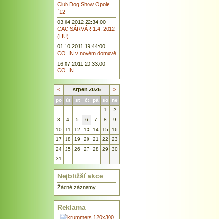
Club Dog Show Opole
´12
03.04.2012 22:34:00
CAC SÁRVÁR 1.4. 2012
(HU)
01.10.2011 19:44:00
COLIN v novém domově
16.07.2011 20:33:00
COLIN
<
srpen 2026
>
po
út
st
čt
pá
so
ne
1
2
3
4
5
6
7
8
9
10
11
12
13
14
15
16
17
18
19
20
21
22
23
24
25
26
27
28
29
30
31
Nejbližší akce
Žádné záznamy.
Reklama