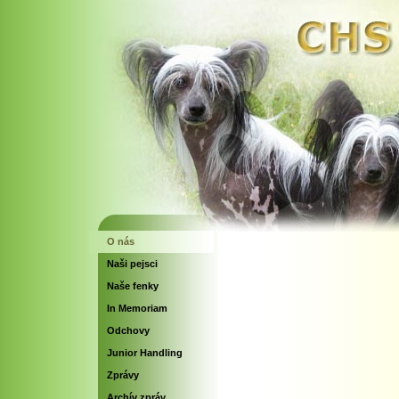
O nás
Naši pejsci
Naše fenky
In Memoriam
Odchovy
Junior Handling
Zprávy
Archív zpráv