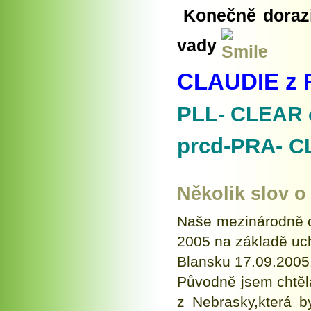
Konečně dorazi
vady
.
CLAUDIE z 
PLL-
CLEAR 
prcd-PRA- C
Několik slov o
Naše mezinárodně c
2005 na základě uc
Blansku 17.09.2005
Původně jsem chtěla
z Nebrasky,která b