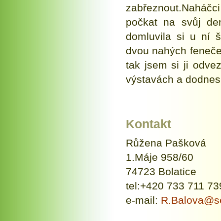
zabřeznout.Naháčci
počkat na svůj de
domluvila si u ní 
dvou nahých feneček
tak jsem si ji odve
výstavách a dodnes 
Kontakt
Růžena Pašková
1.Máje 958/60
74723 Bolatice
tel:+420 733 711 73
e-mail:
R.Balova@s