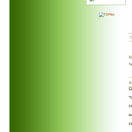
N
Ta
A
Č
*1
C
ha
C