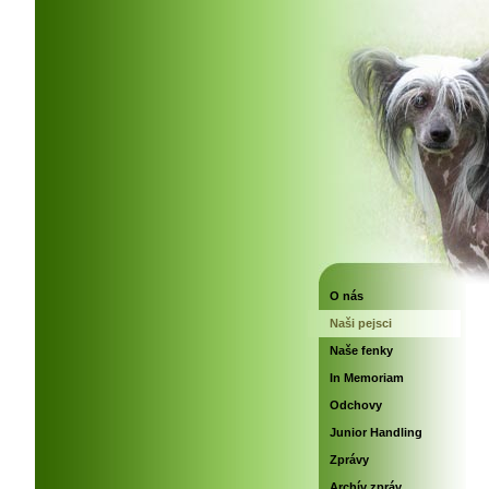
O nás
Naši pejsci
Naše fenky
In Memoriam
Odchovy
Junior Handling
Zprávy
Archív zpráv