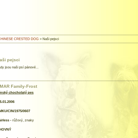
CHINESE CRESTED DOG
>
Naši pejsci
aši pejsci
dy jsou naši psí pánové...
MAR Family-Frost
ínský chocholatý pes
5.01.2006
MKU/CIN/1975/0607
irless -
růžový, znaky
HOVNÝ