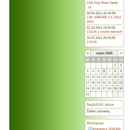
Club Dog Show Opole
´12
03.04.2012 22:34:00
CAC SÁRVÁR 1.4. 2012
(HU)
01.10.2011 19:44:00
COLIN v novém domově
16.07.2011 20:33:00
COLIN
<
srpen 2026
>
po
út
st
čt
pá
so
ne
1
2
3
4
5
6
7
8
9
10
11
12
13
14
15
16
17
18
19
20
21
22
23
24
25
26
27
28
29
30
31
Nejbližší akce
Žádné záznamy.
Reklama