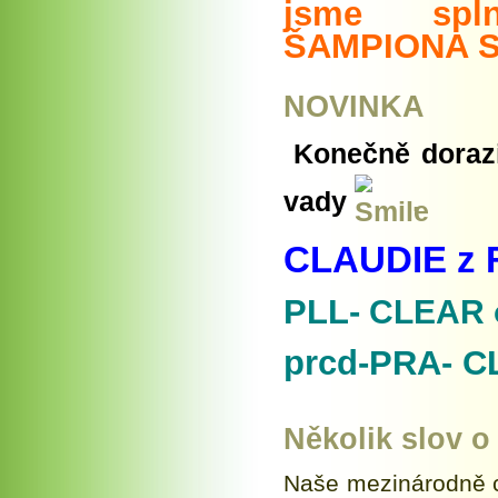
jsme spl
ŠAMPIONA S
NOVINKA
Konečně dorazi
vady
.
CLAUDIE z 
PLL-
CLEAR 
prcd-PRA- C
Několik slov o
Naše mezinárodně c