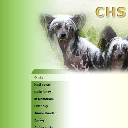
O nás
Naši pejsci
Naše fenky
In Memoriam
Odchovy
Junior Handling
Zprávy
Archív zpráv