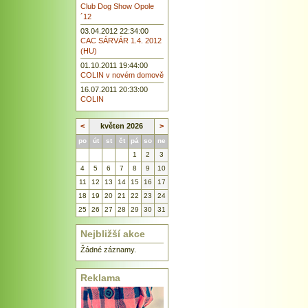
Club Dog Show Opole
´12
03.04.2012 22:34:00
CAC SÁRVÁR 1.4. 2012
(HU)
01.10.2011 19:44:00
COLIN v novém domově
16.07.2011 20:33:00
COLIN
<
květen 2026
>
po
út
st
čt
pá
so
ne
1
2
3
4
5
6
7
8
9
10
11
12
13
14
15
16
17
18
19
20
21
22
23
24
25
26
27
28
29
30
31
Nejbližší akce
Žádné záznamy.
Reklama