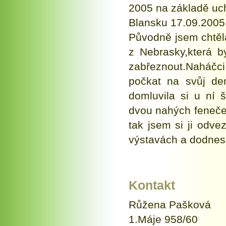
2005 na základě uc
Blansku 17.09.2005
Původně jsem chtěla
z Nebrasky,která b
zabřeznout.Naháčci
počkat na svůj de
domluvila si u ní 
dvou nahých feneček
tak jsem si ji odve
výstavách a dodnes 
Kontakt
Růžena Pašková
1.Máje 958/60